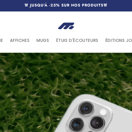
🚨 JUSQU'À -25% SUR NOS PRODUITS🚨
NE
AFFICHES
MUGS
ÉTUIS D'ÉCOUTEURS
ÉDITIONS JO