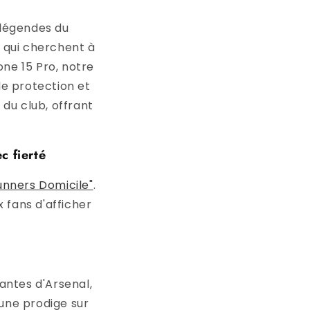
 légendes du
x qui cherchent à
ne 15 Pro, notre
de protection et
 du club, offrant
c fierté
nners Domicile"
.
 fans d'afficher
antes d'Arsenal,
eune prodige sur