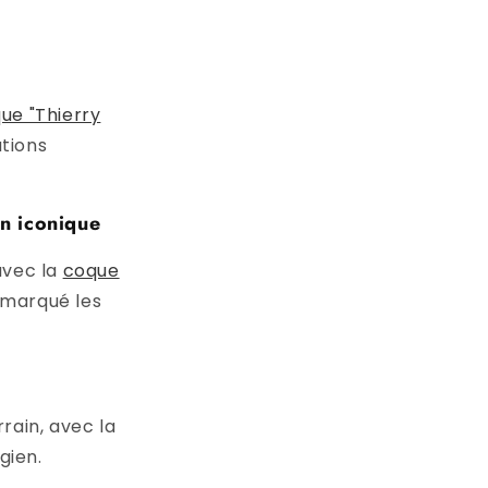
ue "Thierry
tions
n iconique
avec la
coque
 marqué les
rain, avec la
gien.