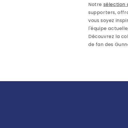
Notre
sélection 
supporters, offr
vous soyez inspi
l'équipe actuell
Découvrez la co
de fan des Gunn