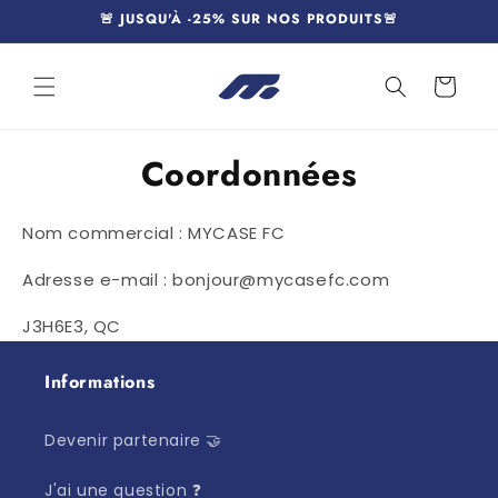
et
🚨 JUSQU'À -25% SUR NOS PRODUITS🚨
passer
au
contenu
Panier
Coordonnées
Nom commercial : MYCASE FC
Adresse e-mail : bonjour@mycasefc.com
J3H6E3, QC
Informations
Devenir partenaire 🤝
J'ai une question ❓