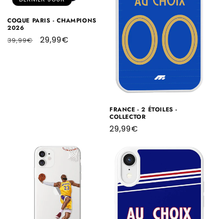
COQUE PARIS - CHAMPIONS
2026
Prix
Prix
29,99€
39,99€
habituel
promotionnel
FRANCE - 2 ÉTOILES -
COLLECTOR
Prix
29,99€
habituel