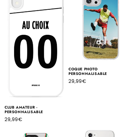
COQUE PHOTO
PERSONNALISABLE
Prix
29,99€
habituel
CLUB AMATEUR -
PERSONNALISABLE
Prix
29,99€
habituel