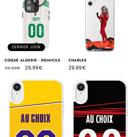
DERNIER JOUR
COQUE ALGERIE - DOMICILE
CHARLES
Prix
Prix
29,99€
Prix
29,99€
39,99€
habituel
promotionnel
habituel