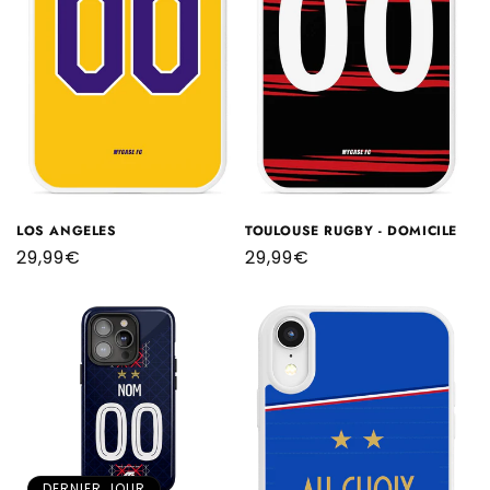
LOS ANGELES
TOULOUSE RUGBY - DOMICILE
Prix
29,99€
Prix
29,99€
habituel
habituel
DERNIER JOUR