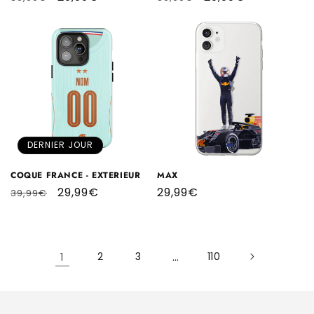
habituel
promotionnel
habituel
promotionnel
DERNIER JOUR
COQUE FRANCE - EXTERIEUR
MAX
Prix
Prix
29,99€
Prix
29,99€
39,99€
habituel
promotionnel
habituel
1
2
3
…
110