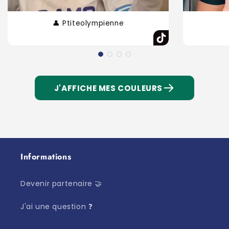
👤 Ptiteolympienne
J'AFFICHE MES COULEURS
Informations
Devenir partenaire 🤝
J'ai une question ❓