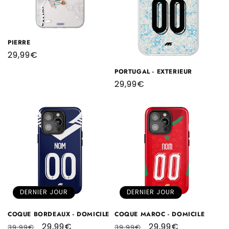
PIERRE
Prix
29,99€
habituel
PORTUGAL - EXTERIEUR
Prix
29,99€
habituel
DERNIER JOUR
DERNIER JOUR
COQUE BORDEAUX - DOMICILE
COQUE MAROC - DOMICILE
Prix
Prix
29,99€
Prix
Prix
29,99€
39,99€
39,99€