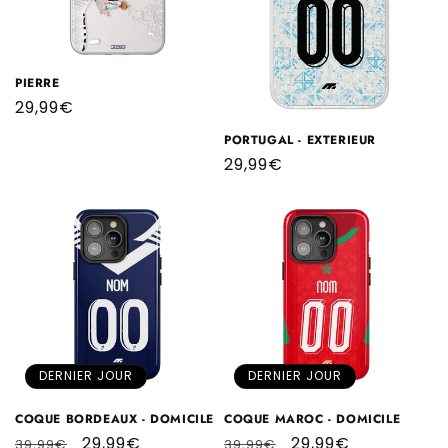
PIERRE
Prix
29,99€
habituel
PORTUGAL - EXTERIEUR
Prix
29,99€
habituel
DERNIER JOUR
DERNIER JOUR
COQUE BORDEAUX - DOMICILE
COQUE MAROC - DOMICILE
Prix
Prix
29,99€
Prix
Prix
29,99€
39,99€
39,99€