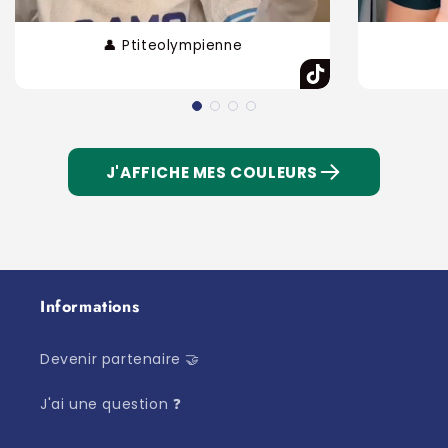
👤 Ptiteolympienne
J'AFFICHE MES COULEURS
Informations
Devenir partenaire 🤝
J'ai une question ❓