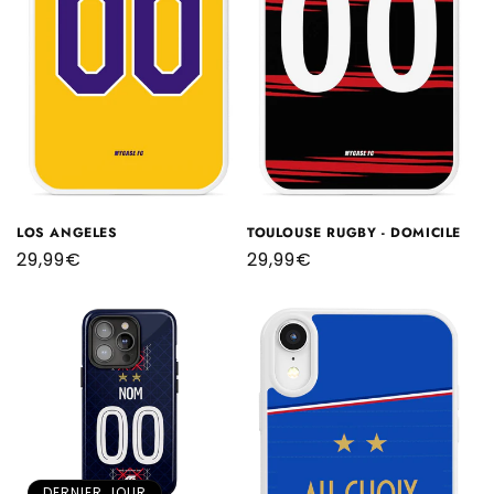
LOS ANGELES
TOULOUSE RUGBY - DOMICILE
Prix
29,99€
Prix
29,99€
habituel
habituel
DERNIER JOUR