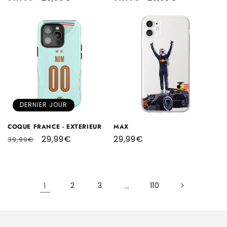
habituel
promotionnel
habituel
promotionnel
DERNIER JOUR
COQUE FRANCE - EXTERIEUR
MAX
Prix
Prix
29,99€
Prix
29,99€
39,99€
habituel
promotionnel
habituel
1
2
3
…
110