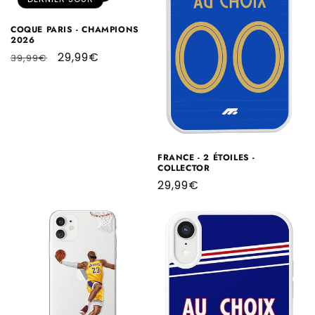
COQUE PARIS - CHAMPIONS
2026
Prix
Prix
29,99€
39,99€
habituel
promotionnel
FRANCE - 2 ÉTOILES -
COLLECTOR
Prix
29,99€
habituel