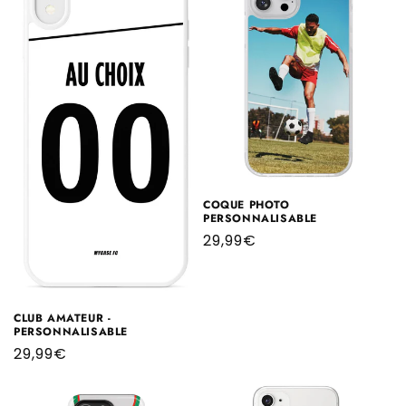
COQUE PHOTO
PERSONNALISABLE
Prix
29,99€
habituel
CLUB AMATEUR -
PERSONNALISABLE
Prix
29,99€
habituel