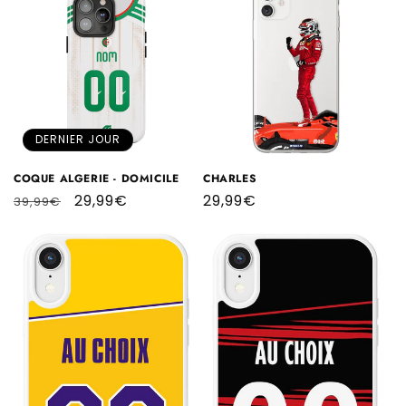
DERNIER JOUR
COQUE ALGERIE - DOMICILE
CHARLES
Prix
Prix
29,99€
Prix
29,99€
39,99€
habituel
promotionnel
habituel