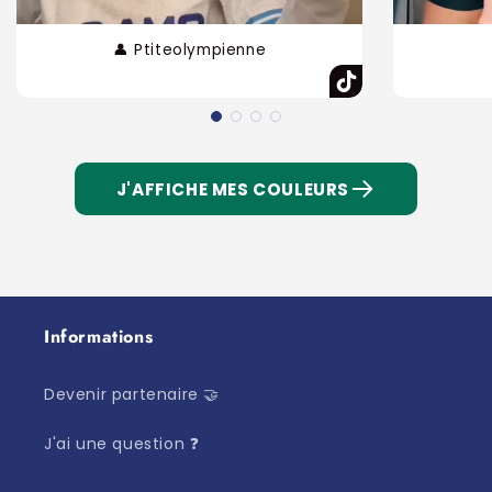
👤 Ptiteolympienne
J'AFFICHE MES COULEURS
Informations
Devenir partenaire 🤝
J'ai une question ❓