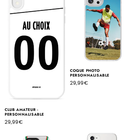
COQUE PHOTO
PERSONNALISABLE
Prix
29,99€
habituel
CLUB AMATEUR -
PERSONNALISABLE
Prix
29,99€
habituel