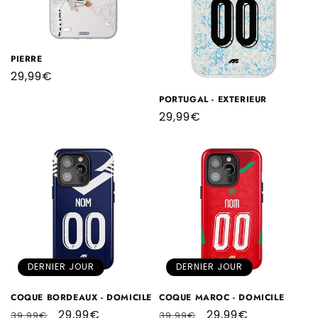
PIERRE
Prix
29,99€
habituel
PORTUGAL - EXTERIEUR
Prix
29,99€
habituel
DERNIER JOUR
DERNIER JOUR
COQUE BORDEAUX - DOMICILE
COQUE MAROC - DOMICILE
Prix
Prix
29,99€
Prix
Prix
29,99€
39,99€
39,99€