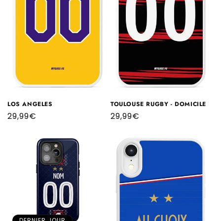
LOS ANGELES
TOULOUSE RUGBY - DOMICILE
Prix
29,99€
Prix
29,99€
habituel
habituel
DERNIER JOUR