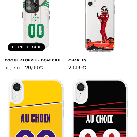
DERNIER JOUR
COQUE ALGERIE - DOMICILE
CHARLES
Prix
Prix
29,99€
Prix
29,99€
39,99€
habituel
promotionnel
habituel