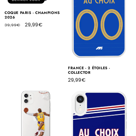
COQUE PARIS - CHAMPIONS
2026
Prix
Prix
29,99€
39,99€
habituel
promotionnel
FRANCE - 2 ÉTOILES -
COLLECTOR
Prix
29,99€
habituel