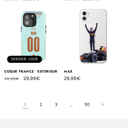
habituel
promotionnel
habituel
promotionnel
DERNIER JOUR
COQUE FRANCE - EXTERIEUR
MAX
Prix
Prix
29,99€
Prix
29,99€
39,99€
habituel
promotionnel
habituel
1
2
3
…
110